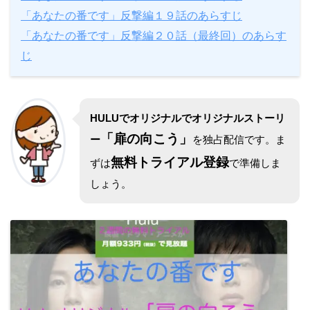
「あなたの番です」反撃編１９話のあらすじ
「あなたの番です」反撃編２０話（最終回）のあらす
じ
HULUでオリジナルでオリジナルストーリ
「扉の向こう」
ー
を独占配信です。ま
無料トライアル登録
ずは
で準備しま
しょう。