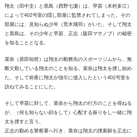
翔太
（田中圭）と
黒島
（西野七瀬）は、
早苗
（木村多江）
によって402号室の隠し部屋に監禁されてしまった。その
部屋には、見知らぬ
少年
（荒木飛羽）がいた。そして翔太
と黒島は、その少年と早苗、
正志
（阪田マサノブ）の秘密
を知ることとなる。
菜奈
（原田知世）は翔太の勤務先のスポーツジムから、無
断欠勤している翔太のことを知る。菜奈は翔太を捜し始め
た。そして前夜に翔太が強引に侵入したという402号室を
訪ねてみることにした。
そして早苗に対して、菜奈から翔太の行方のことを尋ねる
が、（何も知らない顔をして）心配する振りをし一緒に翔
太を捜すと言う。
正志の勤める警察署へ行き、菜奈は翔太の捜索願を正志に