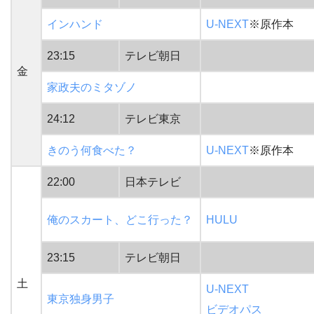
インハンド
U-NEXT
※原作本
23:15
テレビ朝日
金
家政夫のミタゾノ
24:12
テレビ東京
きのう何食べた？
U-NEXT
※原作本
22:00
日本テレビ
俺のスカート、どこ行った？
HULU
23:15
テレビ朝日
土
U-NEXT
東京独身男子
ビデオパス