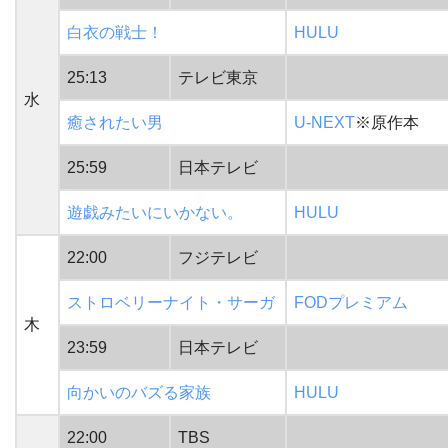
白衣の戦士！
HULU
25:13
テレビ東京
水
癒されたい男
U-NEXT
※原作本
25:59
日本テレビ
遊戯みたいにいかない。
HULU
22:00
フジテレビ
ストロベリーナイト・サーガ
FODプレミアム
木
23:59
日本テレビ
向かいのバズる家族
HULU
22:00
TBS