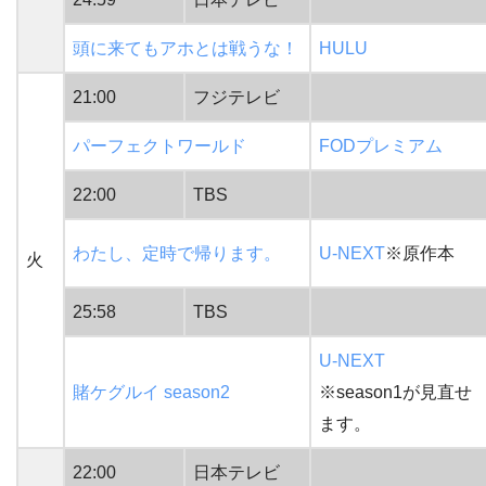
頭に来てもアホとは戦うな！
HULU
21:00
フジテレビ
パーフェクトワールド
FODプレミアム
22:00
TBS
わたし、定時で帰ります。
U-NEXT
※原作本
火
25:58
TBS
U-NEXT
賭ケグルイ season2
※season1が見直せ
ます。
22:00
日本テレビ