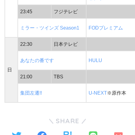
23:45
フジテレビ
ミラー・ツインズ Season1
FODプレミアム
22:30
日本テレビ
あなたの番です
HULU
日
21:00
TBS
集団左遷!!
U-NEXT
※原作本
SHARE