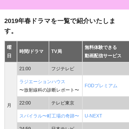
2019年春ドラマを一覧で紹介いたしま
す。
曜
無料体験できる
時間/ドラマ
TV局
日
動画配信サービス
21:00
フジテレビ
ラジエーションハウス
FODプレミアム
〜放射線科の診断レポート〜
22:00
テレビ東京
月
スパイラル〜町工場の奇跡〜
U-NEXT
24:59
日本テレビ