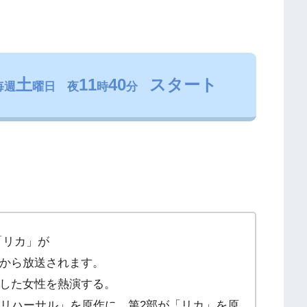
土
11
40
スタート
毎週
曜日 夜
時
分
「リカ」が
5日から放送されます。
した女性を熱演する。
「リハーサル」を原作に、第2部が「リカ」を原