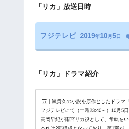
「リカ」放送日時
フジテレビ 2019
10
5
年
月
日 
「リカ」ドラマ紹介
五十嵐貴久の小説を原作としたドラマ
フジテレビにて（土曜23:40～）10月
高岡早紀が雨宮リカ役として、常軌をい
本作は2部構成となっており、第1部が