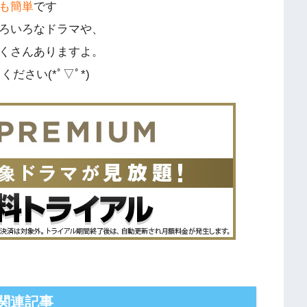
も簡単
です
ろいろなドラマや、
くさんありますよ。
ださい(*ﾟ▽ﾟ*)
関連記事