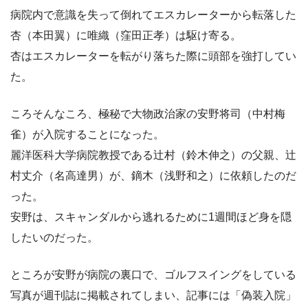
病院内で意識を失って倒れてエスカレーターから転落した
杏（本田翼）
に
唯織（窪田正孝）
は駆け寄る。
杏はエスカレーターを転がり落ちた際に頭部を強打してい
た。
ころそんなころ、極秘で大物政治家の安野将司（中村梅
雀）が入院することになった。
麗洋医科大学病院教授である
辻村（鈴木伸之）
の父親、辻
村丈介（名高達男）が、
鏑木（浅野和之）
に依頼したのだ
った。
安野は、スキャンダルから逃れるために1週間ほど身を隠
したいのだった。
ところが安野が病院の裏口で、ゴルフスイングをしている
写真が週刊誌に掲載されてしまい、記事には「偽装入院」