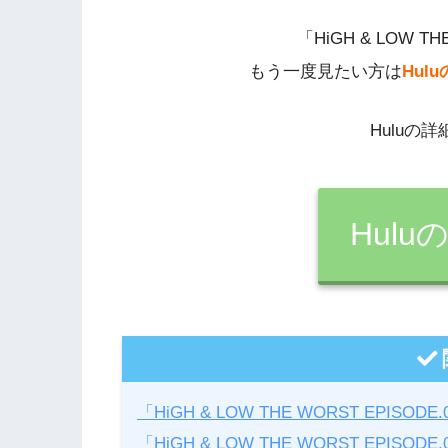
「HiGH & LOW TH
もう一度見たい方は
Hul
Huluの
Hul
「HiGH & LOW THE WORST EPIS
「HiGH & LOW THE WORST EPISOD