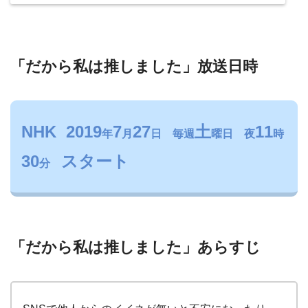
「だから私は推しました」放送日時
NHK 2019
7
27
土
11
年
月
日 毎週
曜日 夜
時
30
スタート
分
「だから私は推しました」あらすじ