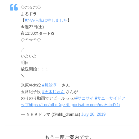
◇:*:☆:*:◇
よるドラ
【
#だから私は推しました
】
今週27日(土)
夜11:30スタート✿
◇:*:☆:*:◇
／
いよいよ
明日
放送開始！！！
＼
米原将太役
#川並淳一
さん
玉路紀子役
#天木じゅん
さんが
のりのり動画でアピールっっ♪
#サニサイ
#サニーサイドア
ップ
https://t.co/oILcDqizRL
pic.twitter.com/maHtibdY1i
— ＮＨＫドラマ (@nhk_dramas)
July 26, 2019
もう一度ご案内です。