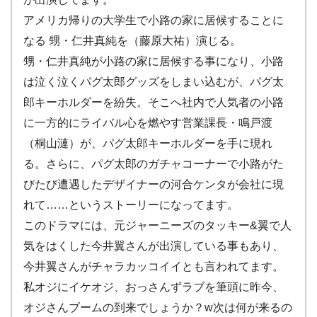
アメリカ帰りの大学生で小路の家に居候することに
なる 甥・仁井真純を（藤原大祐）演じる。
甥・仁井真純が小路の家に居候する事になり、小路
は泣く泣くパグ太郎グッズをしまい込むが、パグ太
郎キーホルダーを紛失。そこへ社内で人気者の小路
に一方的にライバル心を燃やす営業課長・鳴戸渡
（桐山漣）が、パグ太郎キーホルダーを手に現れ
る。さらに、パグ太郎のガチャコーナーで小路がた
びたび遭遇したデザイナーの河合ケンタが会社に現
れて……というストーリーになってます。
このドラマには、元ジャーニーズのタッキー&翼で人
気をはくした今井翼さんが出演している事もあり、
今井翼さんがチャラカッコイイとも言われてます。
私オジにイケオジ、おっさんずラブを筆頭に昨今、
オジさんブームの到来でしょうか？w次は何が来るの