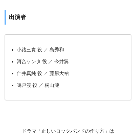
出演者
小路三貴 役 ／ 島秀和
河合ケンタ 役 ／ 今井翼
仁井真純 役 ／ 藤原大祐
鳴戸渡 役 ／ 桐山漣
ドラマ「正しいロックバンドの作り方」は