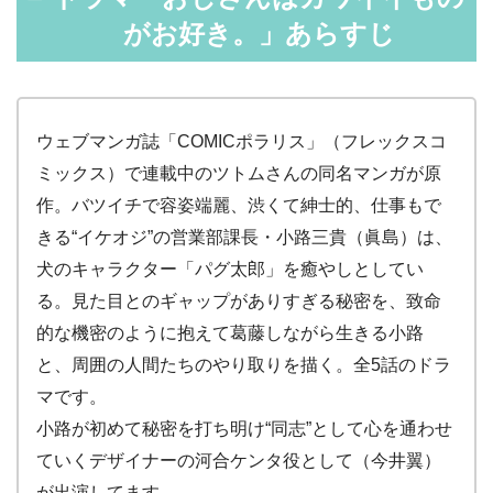
がお好き。」あらすじ
ウェブマンガ誌「COMICポラリス」（フレックスコ
ミックス）で連載中のツトムさんの同名マンガが原
作。バツイチで容姿端麗、渋くて紳士的、仕事もで
きる“イケオジ”の営業部課長・小路三貴（眞島）は、
犬のキャラクター「パグ太郎」を癒やしとしてい
る。見た目とのギャップがありすぎる秘密を、致命
的な機密のように抱えて葛藤しながら生きる小路
と、周囲の人間たちのやり取りを描く。全5話のドラ
マです。
小路が初めて秘密を打ち明け“同志”として心を通わせ
ていくデザイナーの河合ケンタ役として（今井翼）
が出演してます。