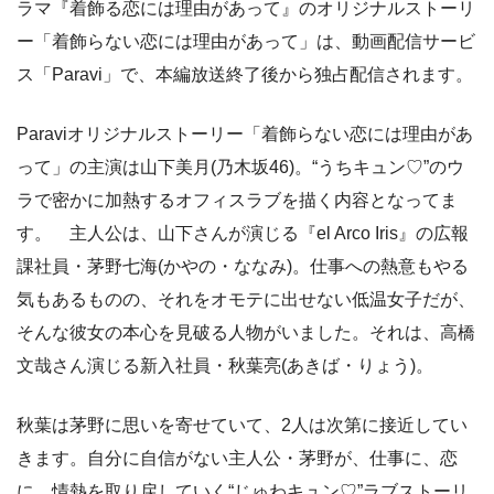
ラマ『着飾る恋には理由があって』のオリジナルストーリ
ー「着飾らない恋には理由があって」は、動画配信サービ
ス「Paravi」で、本編放送終了後から独占配信されます。
Paraviオリジナルストーリー「着飾らない恋には理由があ
って」の主演は山下美月(乃木坂46)。“うちキュン♡”のウ
ラで密かに加熱するオフィスラブを描く内容となってま
す。 主人公は、山下さんが演じる『el Arco Iris』の広報
課社員・茅野七海(かやの・ななみ)。仕事への熱意もやる
気もあるものの、それをオモテに出せない低温女子だが、
そんな彼女の本心を見破る人物がいました。それは、高橋
文哉さん演じる新入社員・秋葉亮(あきば・りょう)。
秋葉は茅野に思いを寄せていて、2人は次第に接近してい
きます。自分に自信がない主人公・茅野が、仕事に、恋
に、情熱を取り戻していく“じゅわキュン♡”ラブストーリ