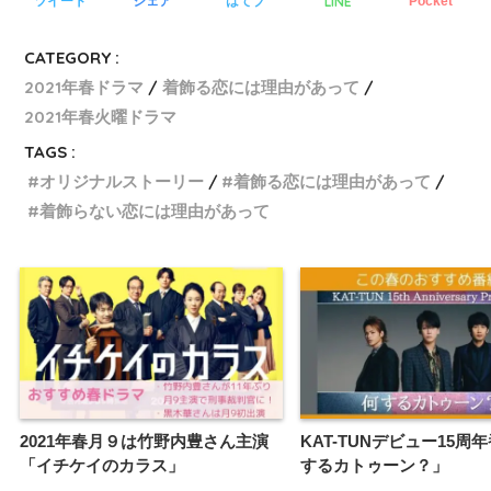
LINE
ツイート
シェア
はてブ
Pocket
CATEGORY :
2021年春ドラマ
着飾る恋には理由があって
2021年春火曜ドラマ
TAGS :
オリジナルストーリー
着飾る恋には理由があって
着飾らない恋には理由があって
2021年春月９は竹野内豊さん主演
KAT-TUNデビュー15周
「イチケイのカラス」
するカトゥーン？」