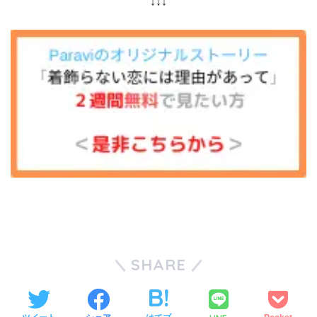
↓↓↓
SHARE