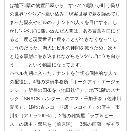
は地下1階の物置部屋から、すべての願いが叶う偽り
の世界“バベル”へ迷い込み、現実世界で夢を諦めてし
まった親友やビルのテナントの人々を目にする。し
かし“バベル”に迷い込んだ人間は、ある言葉を口にす
ると二度と現実世界に戻ることができなくなってし
まうのだった。満大はビルの仲間を救うため、次々
と起る事態に巻き込まれながらも“バベル”に立ち向か
う………という物語になってます。
バベル九朔に入ったテナントを仕切る個性的な人々
の配役は、4階の探偵事務所「ホークアイ・エージェ
ンシー」所長の四条を（
池田鉄洋
）、地下1階のスナ
ック「SNACK ハンター」のママ・千加子を（
佐津川
愛美
）、1階の古レコード店「レコイチ」の店主・市
川を（
アキラ100%
）、2階の雑貨屋「ラブ＆ピー
ス」の店主・双見を（
前原滉
）、3階の画廊「ギャラ