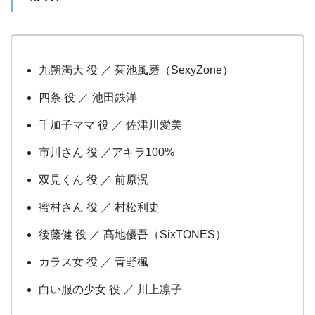
九朔満大 役 ／ 菊池風磨（SexyZone）
四条 役 ／ 池田鉄洋
千加子ママ 役 ／ 佐津川愛美
市川さん 役 ／アキラ100%
双見くん 役 ／ 前原滉
蜜村さん 役 ／ 村松利史
後藤健 役 ／ 髙地優吾（SixTONES）
カラス女 役 ／ 青野楓
白い服の少女 役 ／ 川上凛子