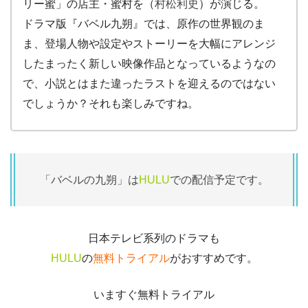
リー蜜」の店主・蜜村を（
村松利史
）が演じる。
ドラマ版『バベル九朔』では、原作の世界観のま
ま、登場人物や設定やストーリーを大幅にアレンジ
したまったく新しい映像作品となっているようなの
で、小説とはまた違ったラストを迎えるのではない
でしょうか？それも楽しみですね。
「バベルの九朔」は
HULU
での配信予定です。
日本テレビ系列のドラマも
HULU
の
無料トライアル
がおすすめです。
いますぐ無料トライアル