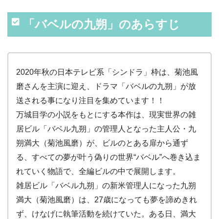
「バベルの九朔」のあらすじ
2020年秋の日本テレビ系「シンドラ」枠は、菊池風
磨さんを主演に迎え、ドラマ「バベルの九朔」が放
送される事になり注目を集めています！！
万城目学の小説をもとにする本作は、現実世界の雑
居ビル「バベル九朔」の管理人となった主人公・九
朔満大（菊池風磨）が、ビルのとある扉から通ず
る、すべての夢が叶う偽りの世界“バベル”へ巻き込ま
れていく物語で、全編ビルの中で展開します。
雑居ビル「バベル九朔」の新米管理人になった九朔
満大（菊池風磨）は、27歳になっても夢を諦めきれ
ず、けなげに執筆活動を続けていた。ある日、満大