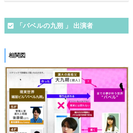
「バベルの九朔 」
出演者
相関図